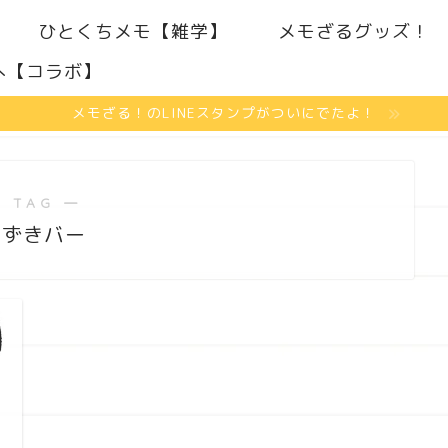
ひとくちメモ【雑学】
メモざるグッズ！
へ【コラボ】
メモざる！のLINEスタンプがついにでたよ！
 TAG ―
あずきバー