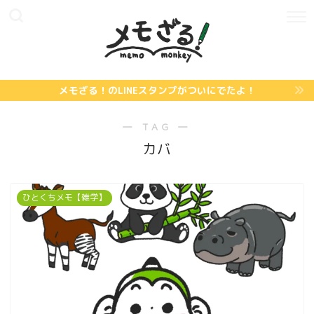
メモざる！のLINEスタンプがついにでたよ！
― TAG ―
カバ
ひとくちメモ【雑学】