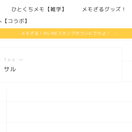
ひとくちメモ【雑学】
メモざるグッズ！
へ【コラボ】
メモざる！のLINEスタンプがついにでたよ！
 TAG ―
サル