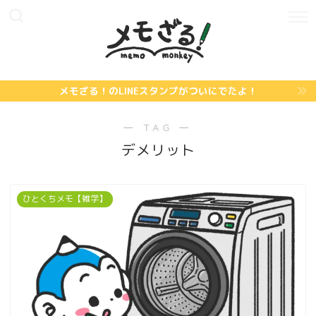
メモざる！のLINEスタンプがついにでたよ！
― TAG ―
デメリット
ひとくちメモ【雑学】