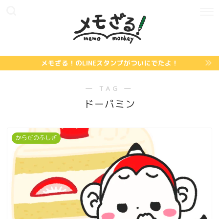
メモざる！のLINEスタンプがついにでたよ！
― TAG ―
ドーパミン
からだのふしぎ