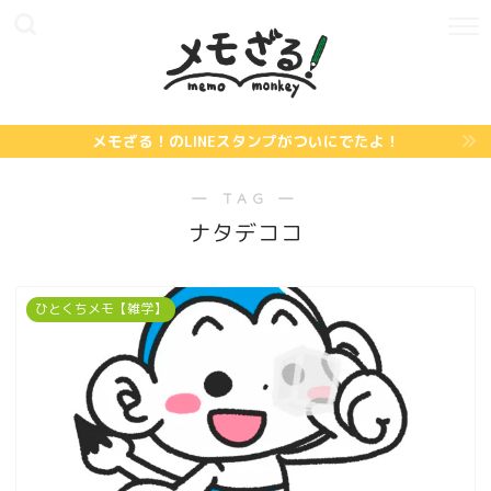
メモざる！のLINEスタンプがついにでたよ！
― TAG ―
ナタデココ
ひとくちメモ【雑学】