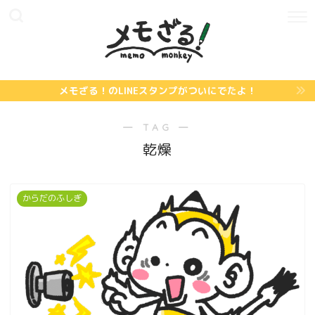
メモざる！のLINEスタンプがついにでたよ！
― TAG ―
乾燥
からだのふしぎ