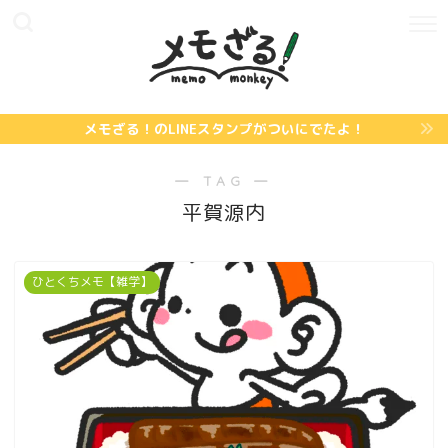
メモざる！のLINEスタンプがついにでたよ！
― TAG ―
平賀源内
ひとくちメモ【雑学】