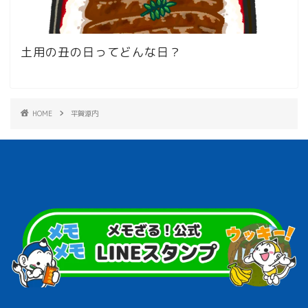
土用の丑の日ってどんな日？
HOME
平賀源内