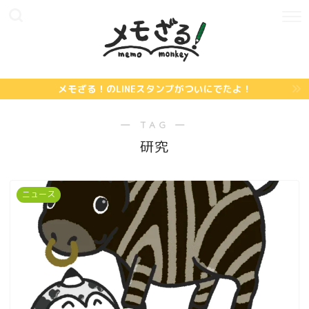
メモざる！のLINEスタンプがついにでたよ！
― TAG ―
研究
ニュース