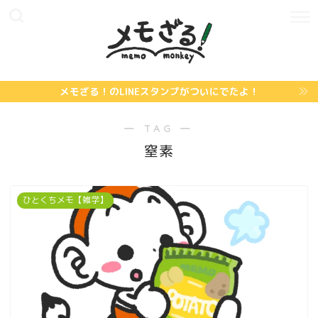
メモざる！のLINEスタンプがついにでたよ！
― TAG ―
窒素
ひとくちメモ【雑学】