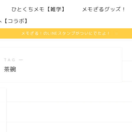
ひとくちメモ【雑学】
メモざるグッズ！
へ【コラボ】
メモざる！のLINEスタンプがついにでたよ！
 TAG ―
茶碗