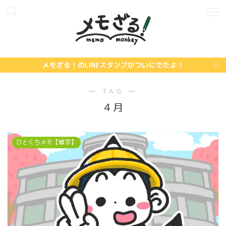
メモざる！のLINEスタンプがついにでたよ！
― TAG ―
４月
ひとくちメモ【雑学】