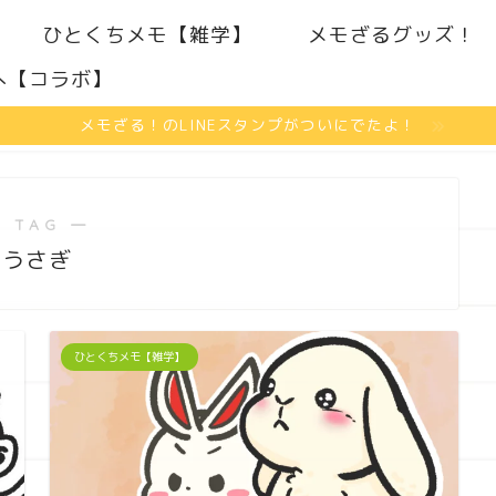
ひとくちメモ【雑学】
メモざるグッズ！
へ【コラボ】
メモざる！のLINEスタンプがついにでたよ！
 TAG ―
うさぎ
ひとくちメモ【雑学】