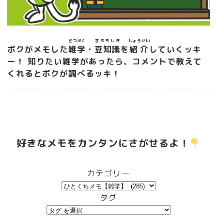
ざつがく
まめちしき
しょうかい
ボクがメモした
雑学
・
豆知識
を
紹介
していくッキ
ー！
知りたい雑学があったら、コメントで教えて
くれるとボクが調べるッキ！
好きなメモをカンタンにさがせるよ！
️
カテゴリー
タグ