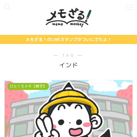
メモざる！のLINEスタンプがついにでたよ！
― TAG ―
インド
ひとくちメモ【雑学】