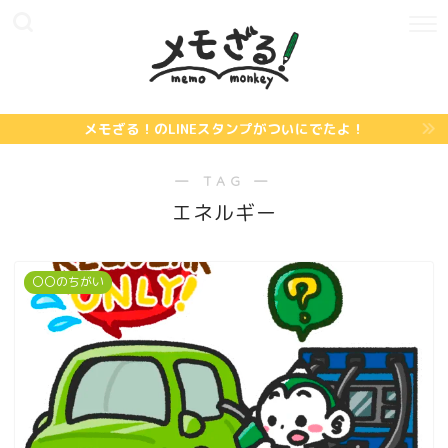
メモざる！のLINEスタンプがついにでたよ！
― TAG ―
エネルギー
〇〇のちがい