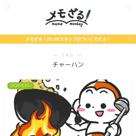
メモざる！のLINEスタンプがついにでたよ！
― TAG ―
チャーハン
〇〇のちがい