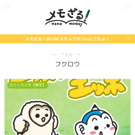
メモざる！のLINEスタンプがついにでたよ！
― TAG ―
フクロウ
ひとくちメモ【雑学】