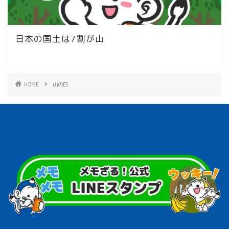
日本の国土は7割が山
HOME
山の日