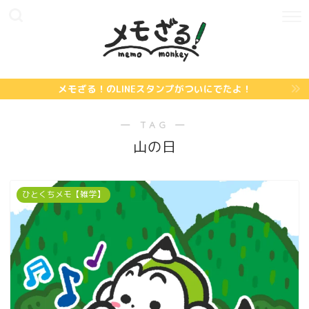
メモざる！のLINEスタンプがついにでたよ！
― TAG ―
山の日
ひとくちメモ【雑学】