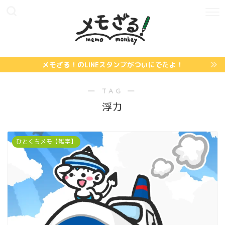
メモざる！のLINEスタンプがついにでたよ！
― TAG ―
浮力
ひとくちメモ【雑学】