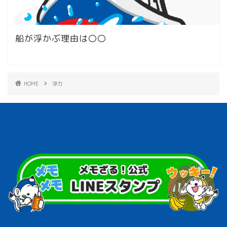
船が浮かぶ理由は〇〇
HOME
浮力