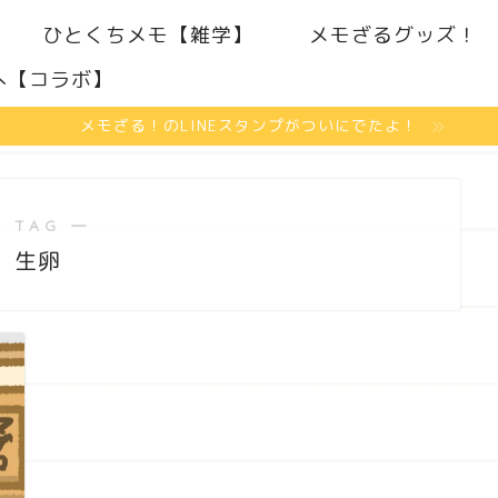
ひとくちメモ【雑学】
メモざるグッズ！
へ【コラボ】
メモざる！のLINEスタンプがついにでたよ！
 TAG ―
生卵