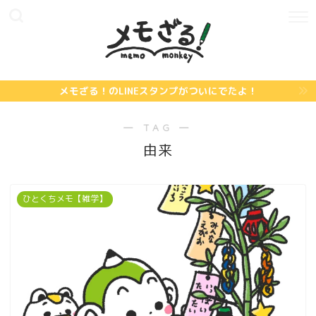
メモざる！のLINEスタンプがついにでたよ！
― TAG ―
由来
ひとくちメモ【雑学】