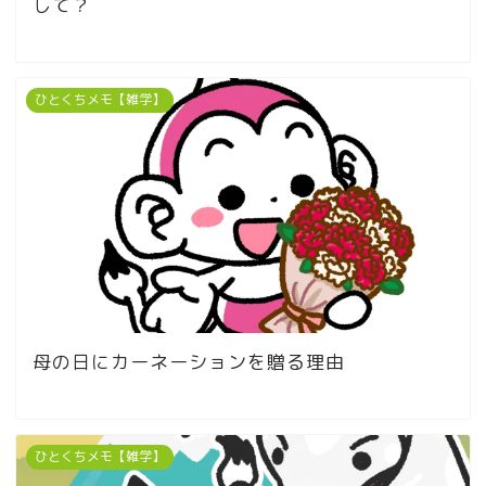
して？
ひとくちメモ【雑学】
母の日にカーネーションを贈る理由
ひとくちメモ【雑学】