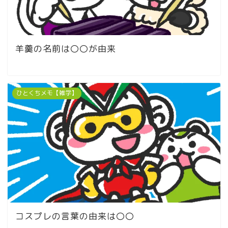
羊羹の名前は〇〇が由来
ひとくちメモ【雑学】
コスプレの言葉の由来は〇〇