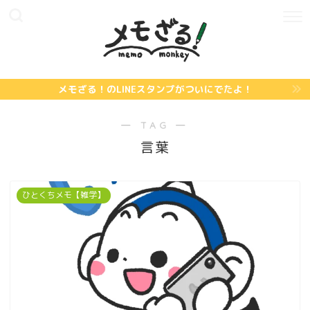
メモざる！のLINEスタンプがついにでたよ！
― TAG ―
言葉
ひとくちメモ【雑学】