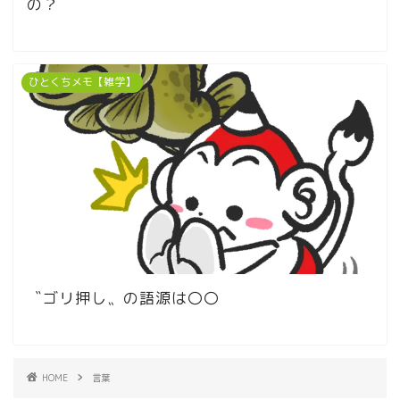
の？
ひとくちメモ【雑学】
〝ゴリ押し〟の語源は〇〇
HOME
言葉