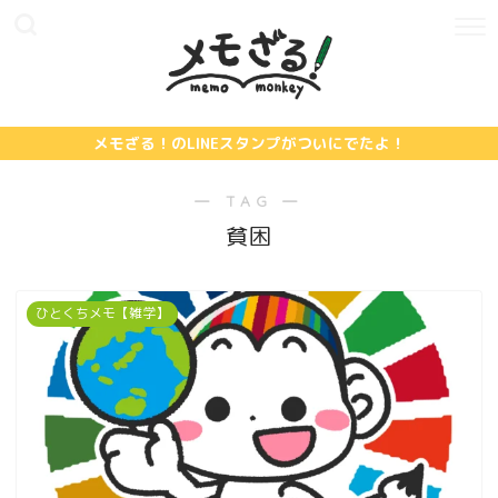
メモざる！のLINEスタンプがついにでたよ！
― TAG ―
貧困
ひとくちメモ【雑学】