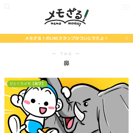
メモざる！のLINEスタンプがついにでたよ！
― TAG ―
鼻
ひとくちメモ【雑学】