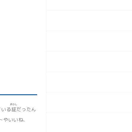
あかし
ている
証
だったん
トやいいね、