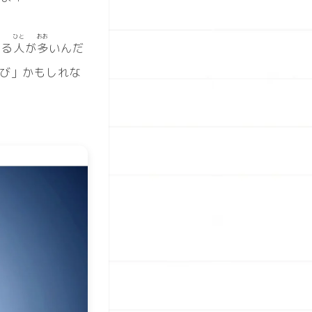
ひと
おお
じる
人
が
多
いんだ
び」かもしれな