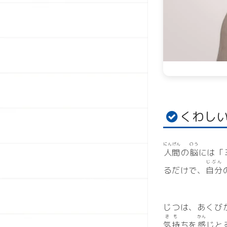
くわし
にんげん
のう
人間
の
脳
には「
じぶん
るだけで、
自分
じつは、あくび
きも
かん
気持
ちを
感
じと