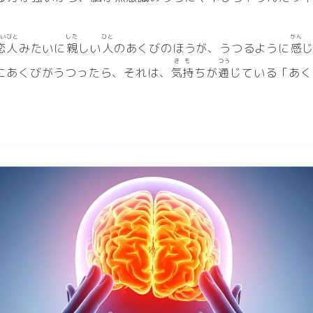
こいびと
した
ひと
かん
恋人
みたいに
親
しい
人
のあくびのほうが、うつるように
感
きも
つう
にあくびがうつったら、それは、
気持
ちが
通
じている「あく