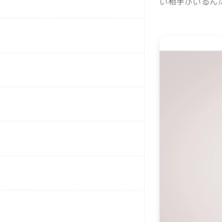
い
相手
がいるん