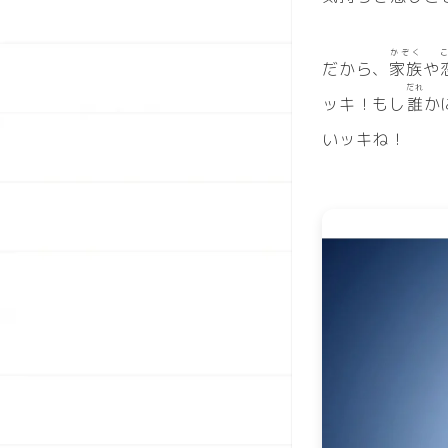
かぞく
だから、
家族
や
だれ
ッキ！もし
誰
か
いッキね！