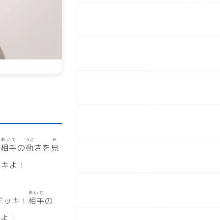
あいて
うご
み
、
相手
の
動
きを
見
ッキよ！
あいて
だッキ！
相手
の
キよ！