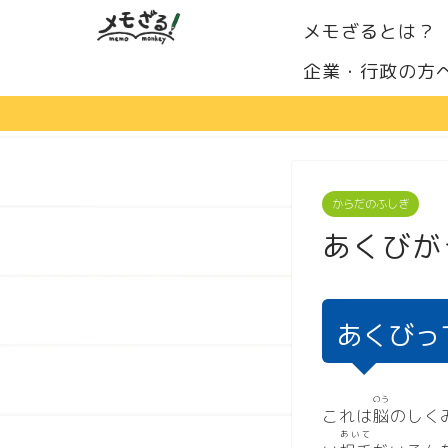
メモざるとは？
企業・行政の方
からだのふしぎ
あくびが
あくびっ
のう
これは
脳
のしく
あいて