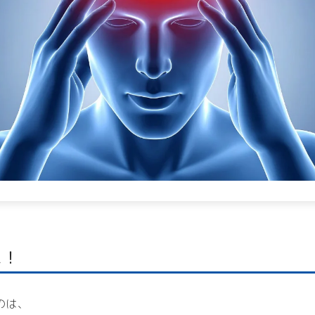
に！
のは、