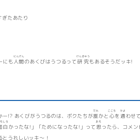
すぎたあたり
にんげん
けんきゅう
ーにも
人間
のあくびはうつるって
研究
もあるそうだッキ!
！
だれ
こころ
かよ
ー!? あくびがうつるのは、ボクたちが
誰
かと
心
を
通
わせ
おもしろ
おも
面白
かったな!」「ためになったな!」って
思
ったら、コメン
るとうれしいッキ〜！