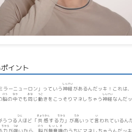
いポイント
しんけい
ミラーニューロン」っていう
神経
があるんだッキ！これは
のう
なか
おな
うご
しんけい
の
脳
の
中
でも
同
じ
動
きをこっそりマネしちゃう
神経
なんだ
ひと
きょうかん
ちから
たか
い
がうつる
人
ほど「
共感
する
力
」が
高
いって
言
われているん
ちから
つよ
のう
むいしき
る
力
が
強
いから、
脳
が
無意識
のうちにマネしちゃうんだッ