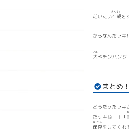
よん
さい
だいたい
4
歳
を
からなんだッキ!
いぬ
犬
やチンパンジ
まとめ
どうだったッキか
だッキねー！「
ほぞん
保存
をしてくれ