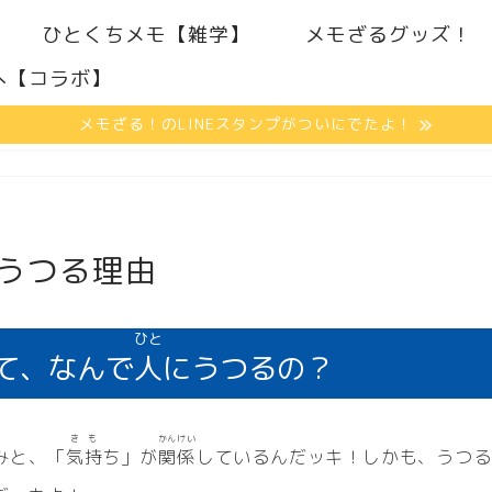
ひとくちメモ【雑学】
メモざるグッズ！
へ【コラボ】
メモざる！のLINEスタンプがついにでたよ！
うつる理由
ひと
て、なんで
人
にうつるの？
きも
かんけい
みと、「
気持
ち」が
関係
しているんだッキ！しかも、うつる