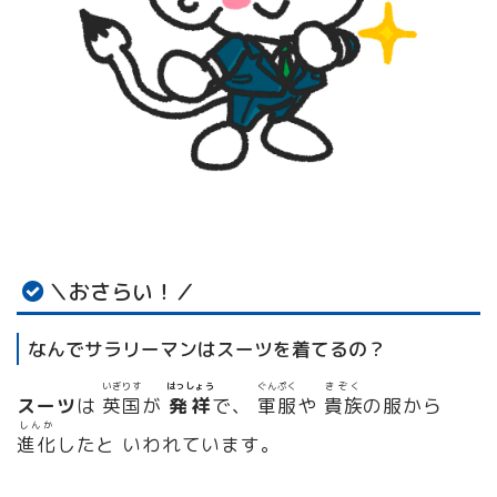
＼おさらい！／
なんでサラリーマンはスーツを着てるの？
いぎりす
はっしょう
ぐんぷく
きぞく
スーツ
は
英国
が
発祥
で、
軍服
や
貴族
の服から
しんか
進化
したと いわれています。