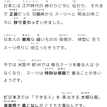
にほん
えどじだい
お
つた
日本
には
江戸時代
の
終
わりごろに
伝
わり、 それま
せいそう
はおりはかま
めいじ
で
正装
だった
羽織袴
から スーツへと
明治
20年ご
うつ
か
ろに
移
り
変
わって
いきました。
にほんじん
きよう
ぬ
ぎじゅつ
たいけい
日本人
の
器用
な
縫
いものの
技術
が、
体型
に 合う
やくだ
スーツ作りに
役立
ったそうです。
べいこく
おうしゅう
今では
米国
や
欧州
では 毎日スーツを着る人は 少
とくべつ
ばめん
なくなり、 スーツは
特別
な
場面
で 着ることが多い
ようです。
えんしゅつ
たいせつ
ビジネス
では 「できる人」を
演出
する
大切
な服。
せいけつかん
清潔感
や
着こなし
が とても大事なんです。