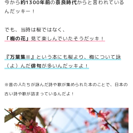
今から
約1300年前
の
奈良時代
からと言われている
んだッキー！
でも、当時は桜ではなく、
「梅の花」
見て楽しんでいたそうだッキ！
『万葉集
※
』
という本にも桜より、梅について詠
（よ）んだ
俳句
が多いんだッキよ！
※昔の人たちが詠んだ詩や歌が集められた本のことで、日本の
古い詩や歌が詰まっているんだよ！