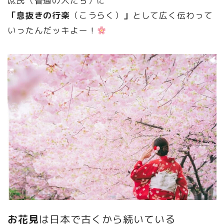
庶民（普通の人たち）に
「息抜きの行楽
（こうらく）
」
として広く伝わって
いったんだッキよー！
お花見
は日本で古くから続いている