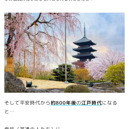
そして平安時代から
約800年後
の
江戸時代
になる
と…