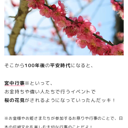
そこから
100年後
の
平安時代
になると、
宮中行事
※といって、
お金持ちや偉い人たちで行うイベントで
桜の花見
がされるようになっていったんだッキ！
※お皇様やお姫さまたちが参加するお祭りや行事のことで、日
本の伝統文化を楽しむ大切な行事のことだよ！