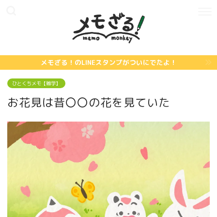
メモざる！のLINEスタンプがついにでたよ！
ひとくちメモ【雑学】
お花見は昔〇〇の花を見ていた