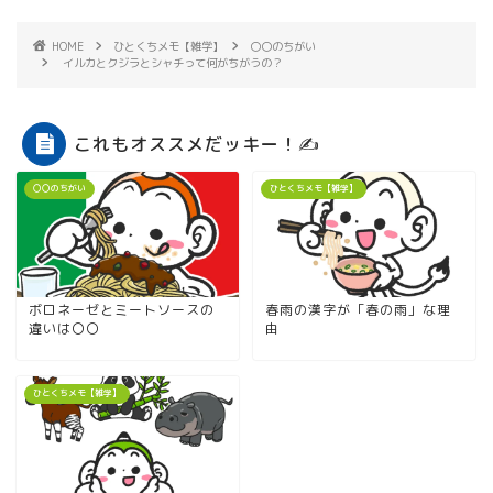
HOME
ひとくちメモ【雑学】
〇〇のちがい
イルカとクジラとシャチって何がちがうの？
これもオススメだッキー！✍
〇〇のちがい
ひとくちメモ【雑学】
ボロネーゼとミートソースの
春雨の漢字が「春の雨」な理
違いは〇〇
由
ひとくちメモ【雑学】