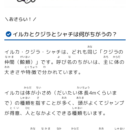
＼おさらい！／
イルカとクジラとシャチは何がちがうの？
おな
イルカ
・
クジラ
・
シャチ
は、どれも
同
じ「
クジラ
の
なかま
げいるい
よ
な
おも
からだ
仲間
（
鯨類
）」です。
呼
び
名
のちがいは、
主
に
体
の
おお
とくちょう
わ
大
きさや
特徴
で
分
かれています。
からだ
ちい
たいちょう
イルカ
は
体
が
小
さめ（だいたい
体長
4mくらいま
しゅるい
さ
おお
あたま
で）の
種類
を
指
すことが
多
く、
頭
がよくてジャンプ
とくい
ひと
しゅるい
が
得意
、
人
となかよくできる
種類
もいます。
おな
なかま
なか
からだ
おお
しゅるい