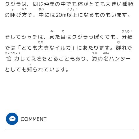
クジラ
は、
同
じ
仲間
の
中
でも
体
がとても
大
きい
種類
よ
かた
なか
いじょう
の
呼
び
方
で、
中
には20m
以上
になるものもいます。
み
め
ぶんるい
そして
シャチ
は、
見
た
目
はクジラっぽくても、
分類
おお
む
では「とても
大
きな
イルカ
」にあたります。
群
れで
きょうりょく
うみ
めい
協力
してえさをとることもあり、
海
の
名
ハンター
し
としても
知
られています。
COMMENT