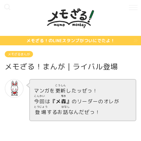
メモざる！のLINEスタンプがついにでたよ！
メモざるまんが
メモざる！まんが｜ライバル登場
こうしん
マンガを
更新
したッぜっ！
こんかい
もり
今回
は
『メ
森
』
のリーダーのオレが
とうじょう
はなし
登場
するお
話
なんだぜっ！