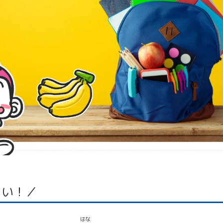
らい！／
はな