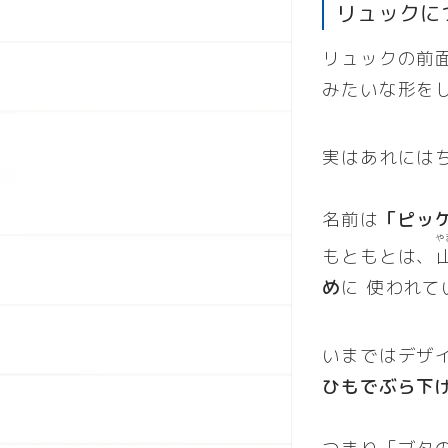
リュック
に
リュックの前
みたいな形を
実はあれには
名前は
「ピッ
や
もともとは、
め
に 使われ
いまではデザ
ひもでぶら下