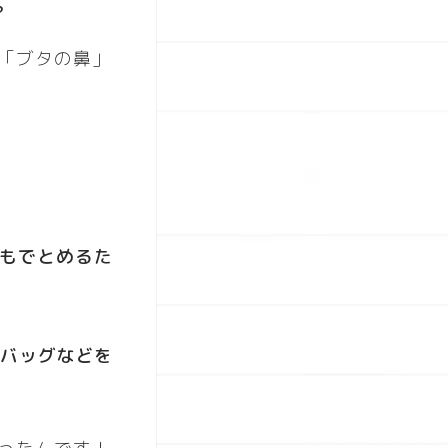
？
 「ブタの鼻」
もでとめるた
コバッグ
などを