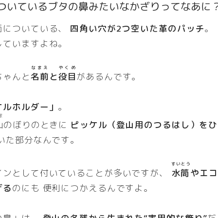
ついている
ブタ
の
鼻
みたいなかざりってなあに
面についている、
四角い穴が2つ空いた革のパッチ
。
していますよね。
なまえ
やくめ
ちゃんと
名前
と
役目
があるんです。
ケルホルダー」
。
ま
山
のぼりのときに
ピッケル（登山用のつるはし）をひ
ていた部分なんです。
すいとう
インとして付いていることが多いですが、
水筒
や
エ
げる
のにも 便利につかえるんですよ。