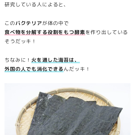
研究している人によると、
この
バクテリア
が体の中で
食べ物を分解する役割をもつ酵素
を作り出している
そうだッキ！
ちなみに！
火を通した海苔は、
外国の人でも消化できる
んだッキ！