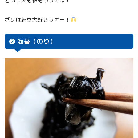
という人も多そうッキね！
ボクは納豆大好きッキー！
❷ 海苔（のり）