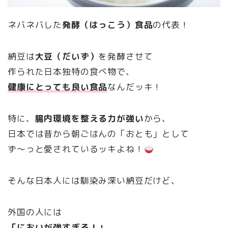
ネバネバした
発酵（はっこう）食品
の代表！
納豆は
大豆（だいず）
を発酵させて
作られた日本独特の食べ物で、
健康にとっても良い食品
なんだッキ！
特に、
腸内環境を整える力が強い
から、
日本では昔から朝ごはんの「おとも」として
ず〜っと愛されているッキよね！
そんな日本人には馴染み深い納豆だけど、
外国の人には
「においが強すぎる！」