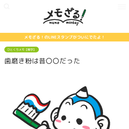
メモざる！のLINEスタンプがついにでたよ！
ひとくちメモ【雑学】
歯磨き粉は昔〇〇だった