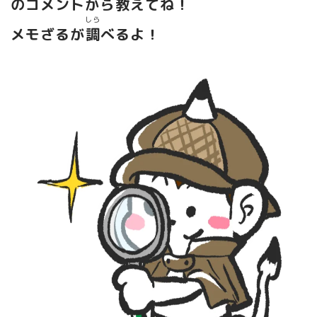
のコメントから
教
えてね！
しら
メモざるが
調
べるよ！