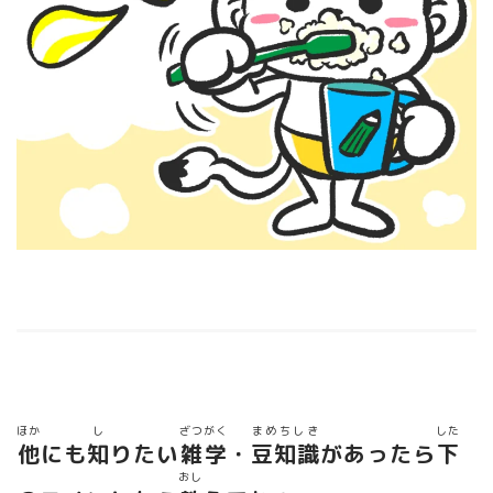
ほか
し
ざつがく
まめちしき
した
他
にも
知
りたい
雑学
・
豆知識
があったら
下
おし