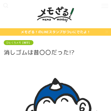
メモざる！のLINEスタンプがついにでたよ！
ひとくちメモ【雑学】
消しゴムは昔〇〇だった!?