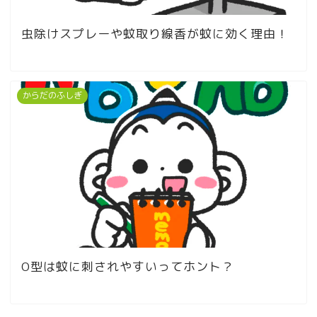
虫除けスプレーや蚊取り線香が蚊に効く理由！
からだのふしぎ
O型は蚊に刺されやすいってホント？