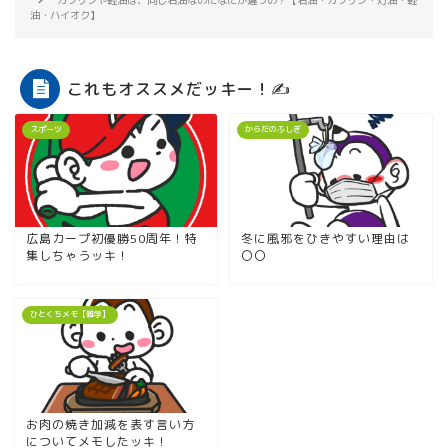
油・ハイオク】
これもオススメだッキー！✍
スポーツ
からだのふしぎ
広島カープ初優勝50周年！特
冬に風邪をひきやすい理由は
集しちゃうッキ！
〇〇
ひとくちメモ【雑学】
お肉の焼き加減を表す言い方
についてメモしたッキ！