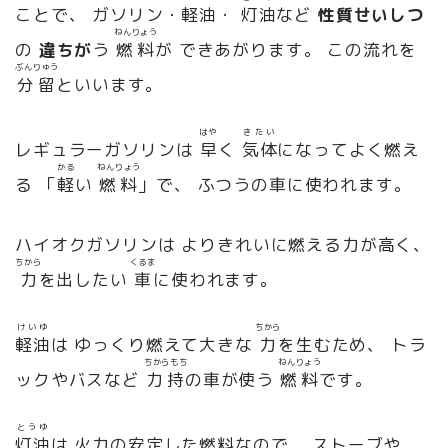
ことで、 ガソリン・軽油・
灯油
など
性質
せいしつ
ねんりょう
の
違
ちが
う
燃料
が できあがります。 この流れを
ぶんりゅう
分留
といいます。
はや
きたい
レギュラーガソリンは
早
く
気体
になってよく燃え
かる
ねんりょう
る 「
軽
い
燃料
」で、 ふつうの車に使われます。
ハイオクガソリンは よりきれいに燃える力が高く、
ちから
くるま
力
を出したい
車
に使われます。
けいゆ
ちから
軽油
は ゆっくり燃えて大きな
力
を生むため、 トラ
ちからもち
ねんりょう
ックやバスなど
力持
の車が使う
燃料
です。
とうゆ
灯油
は 火力の安定した燃料なので、 ストーブや