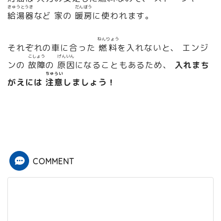
きゅうとうき
だんぼう
給湯器
など 家の
暖房
に使われます。
ねんりょう
それぞれの車に合った
燃料
を入れないと、 エンジ
こしょう
げんいん
ンの
故障
の
原因
になることもあるため、
入れまち
ちゅうい
がえには
注意
しましょう！
COMMENT