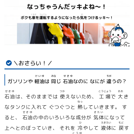
＼おさらい！／
けいゆ
おな
せきゆ
ちが
ガソリン
や
軽油
は
同
じ
石油
なのに なにが
違
うの？
せきゆ
つか
こうじょう
おお
石油
は、そのままでは
使
えないため、
工場
で
大
き
ねっ
なタンクに入れて ぐつぐつと
熱
していきます。 す
せきゆ
きたい
ると、
石油
の中のいろいろな成分が
気体
になって
ひ
えきたい
もど
上へとのぼっていき、 それを
冷
やして
液体
に
戻
す
とうゆ