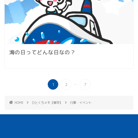
海の日ってどんな日なの？
...
1
2
7
HOME
ひとくちメモ【雑学】
行事・イベント