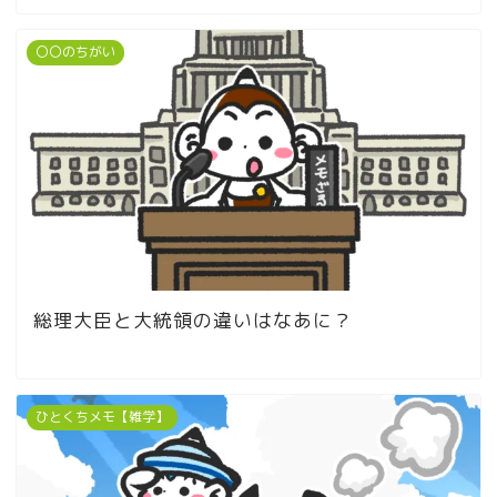
〇〇のちがい
総理大臣と大統領の違いはなあに？
ひとくちメモ【雑学】